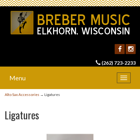
(262) 723-2233
Menu
Toggle
navigat
Alto Sax Accessories
→ Ligatures
Ligatures